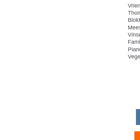
Vrie
Thom
Blok
Mees
Vins
Fami
Pian
Vege