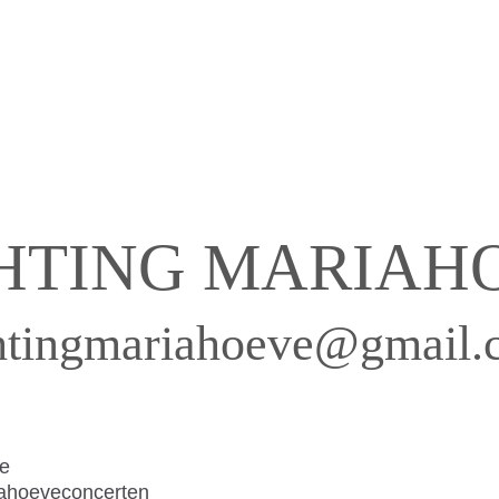
HTING MA
RIAH
chtingmariahoeve@gmail
e
ahoeveconcerten