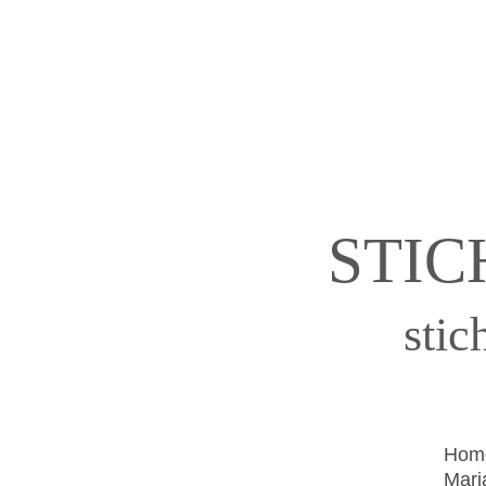
STIC
sti
Hom
Mari